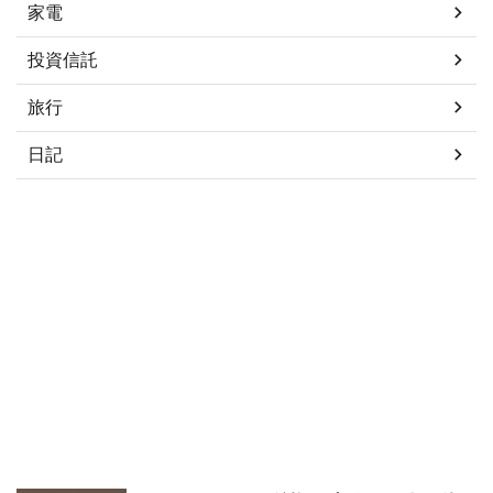
家電
投資信託
旅行
日記
タグ
ChatGPT
Python
オンラインプログラミング学校
プログラミング学習
初心者
堀江貴文
月額プラン
未経験者
生成AI
新着記事はこちら