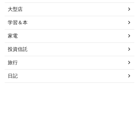
大型店
学習＆本
家電
投資信託
旅行
日記
タグ
ChatGPT
Python
オンラインプログラミング学校
プログラミング学習
初心者
堀江貴文
月額プラン
未経験者
生成AI