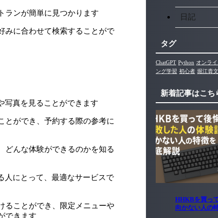
トランが簡単に見つかります
日記
好みに合わせて検索することがで
タグ
ChatGPT
Python
オンライ
ング学習
初心者
堀江貴
新着記事はこち
ーや写真を見ることができます
ことができ、予約する際の参考に
、どんな体験ができるのかを知る
める人にとって、最適なサービスで
HHKBを買っ
けることができ、限定メニューや
向かない人の
ができます