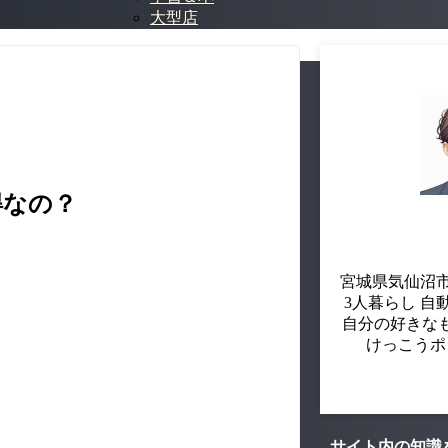
大型店
得なの？
宮城県気仙沼市
3人暮らし 自
自分の好きな
けっこうポ
サイト内の知識