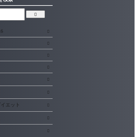
R6
リ
ダイエット
ド