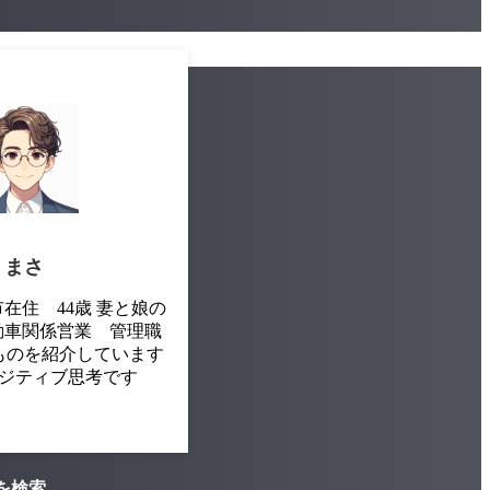
まさ
在住 44歳 妻と娘の
動車関係営業 管理職
ものを紹介しています
ジティブ思考です
を検索