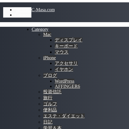
HOME
C-Masa.com
Category
Category
Mac
ディスプレイ
キーボード
マウス
iPhone
アクセサリ
イヤホン
ブログ
WordPress
AFFINGER6
投資信託
旅行
ゴルフ
便利品
エステ・ダイエット
日記
学習＆本