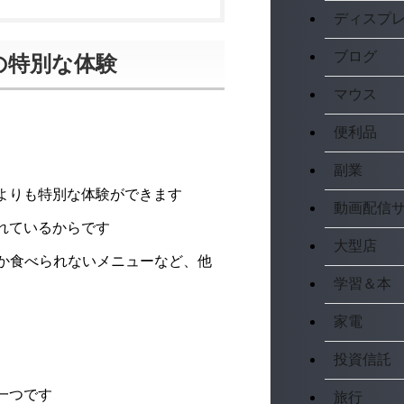
ディスプ
ブログ
の特別な体験
マウス
便利品
副業
ンよりも特別な体験ができます
動画配信
されているからです
大型店
か食べられないメニューなど、他
学習＆本
家電
投資信託
一つです
旅行