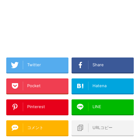
Twitter
Share
Pocket
Hatena
Pinterest
LINE
コメント
URLコピー