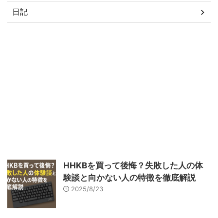
日記
タグ
ChatGPT
Python
オンラインプログラミング学校
プログラミング学習
初心者
堀江貴文
月額プラン
未経験者
生成AI
新着記事はこちら
HHKBを買って後悔？失敗した人の体
験談と向かない人の特徴を徹底解説
2025/8/23